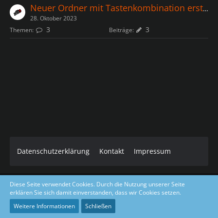
Neuer Ordner mit Tastenkombination erstellen
28. Oktober 2023
3
3
Themen
Beiträge
Datenschutzerklärung
Kontakt
Impressum
Diese Seite verwendet Cookies. Durch die Nutzung unserer Seite
Core Dark Modded Design coded & layout by Gino Zantarelli 2019-
erklären Sie sich damit einverstanden, dass wir Cookies setzen.
2026©
Community-Software:
WoltLab Suite™ 5.5.23
Weitere Informationen
Schließen