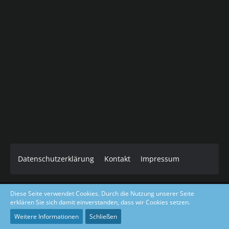
Datenschutzerklärung
Kontakt
Impressum
Diese Seite verwendet Cookies. Durch die Nutzung unserer Seite
Core Dark Modded Design coded & layout by Gino Zantarelli 2019-
erklären Sie sich damit einverstanden, dass wir Cookies setzen.
2026©
Community-Software:
WoltLab Suite™ 5.5.23
Weitere Informationen
Schließen