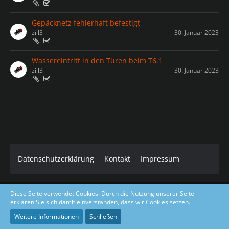
Gepäcknetz fehlerhaft befestigt
zill3
30. Januar 2023
Wassereintritt in den Türen beim T6.1
zill3
30. Januar 2023
Datenschutzerklärung
Kontakt
Impressum
Diese Seite verwendet Cookies. Durch die Nutzung unserer Seite
Core Dark Modded Design coded & layout by Gino Zantarelli 2019-
erklären Sie sich damit einverstanden, dass wir Cookies setzen.
2026©
Community-Software:
WoltLab Suite™ 5.5.23
Weitere Informationen
Schließen