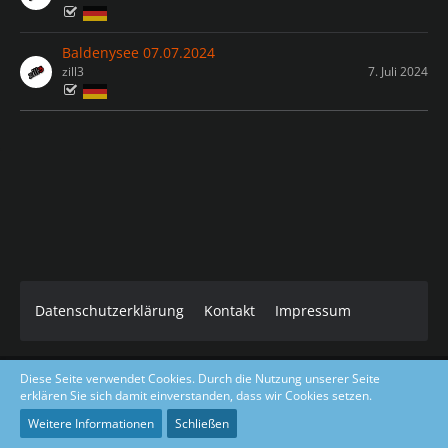
Baldenysee 07.07.2024
zill3
7. Juli 2024
Datenschutzerklärung
Kontakt
Impressum
Diese Seite verwendet Cookies. Durch die Nutzung unserer Seite
Core Dark Modded Design coded & layout by Gino Zantarelli 2019-
erklären Sie sich damit einverstanden, dass wir Cookies setzen.
2026©
Community-Software:
WoltLab Suite™ 5.5.23
Weitere Informationen
Schließen