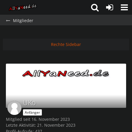
Mitglieder
Rechte Sidebar
UKo
Anfänger
Mitglied seit 16. November 2023
Letzte Aktivität:
21. November 2023
Profil-Aufrufe
437