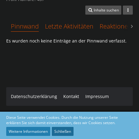
Inhalte suchen
Pinnwand
Letzte Aktivitäten
Reaktionen
Es wurden noch keine Einträge an der Pinnwand verfasst.
Datenschutzerklärung
Kontakt
Impressum
Diese Seite verwendet Cookies. Durch die Nutzung unserer Seite
Core Dark Modded Design coded & layout by Gino Zantarelli 2019-
erklären Sie sich damit einverstanden, dass wir Cookies setzen.
2026©
Community-Software:
WoltLab Suite™ 5.5.23
Weitere Informationen
Schließen