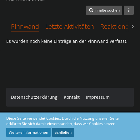
Inhalte suchen
Pinnwand
Letzte Aktivitäten
Reaktionen
Es wurden noch keine Einträge an der Pinnwand verfasst.
Datenschutzerklärung
Kontakt
Impressum
Diese Seite verwendet Cookies. Durch die Nutzung unserer Seite
Core Dark Modded Design coded & layout by Gino Zantarelli 2019-
erklären Sie sich damit einverstanden, dass wir Cookies setzen.
2026©
Community-Software:
WoltLab Suite™ 5.5.23
Weitere Informationen
Schließen