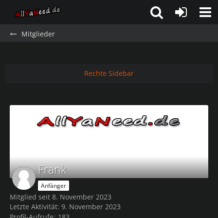
Mitglieder
Rechte Sidebar
Frank
Anfänger
Mitglied seit 8. November 2023
Letzte Aktivität:
9. November 2023
Profil-Aufrufe
183