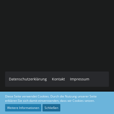
Datenschutzerklärung
Kontakt
Impressum
Diese Seite verwendet Cookies. Durch die Nutzung unserer Seite
Core Dark Modded Design coded & layout by Gino Zantarelli 2019-
erklären Sie sich damit einverstanden, dass wir Cookies setzen.
2026©
Community-Software:
WoltLab Suite™ 5.5.23
Weitere Informationen
Schließen